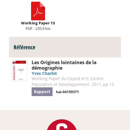
Working Paper 13
PDF - 235.9 kio
Référence
Les Origines lointaines de la
démographie
Yves Charbit
Working Paper du Ceped #13, Centre
Population et Développement. 2011, pp.13
Rapport
hal-04159371