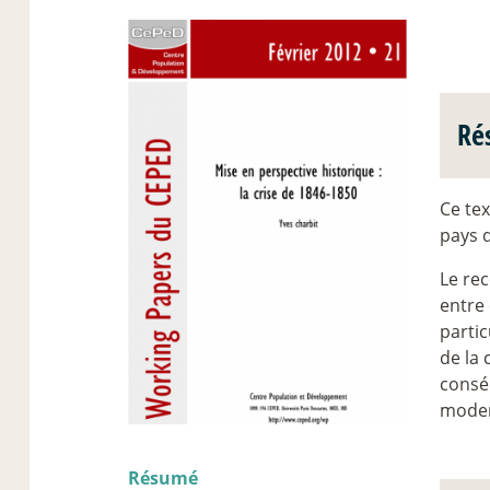
Ré
Ce tex
pays 
Le rec
entre
partic
de la 
consé
mode
Résumé