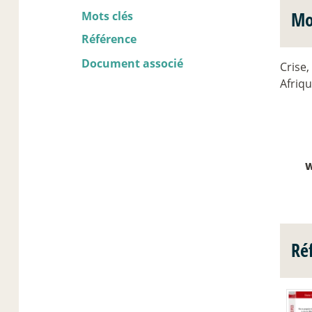
Mo
Mots clés
Référence
Document associé
Crise,
Afriqu
W
Ré