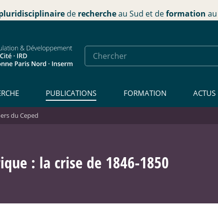
pluridisciplinaire
de
recherche
au Sud et de
formation
au 
ERCHE
PUBLICATIONS
FORMATION
ACTUS
ers du Ceped
ique : la crise de 1846-1850