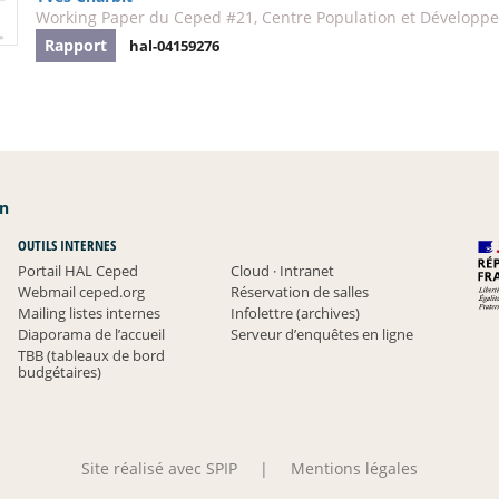
Working Paper du Ceped #21, Centre Population et Développe
Rapport
hal-04159276
an
OUTILS INTERNES
Portail HAL Ceped
Cloud
·
Intranet
Webmail ceped.org
Réservation de salles
Mailing listes internes
Infolettre (archives)
Diaporama de l’accueil
Serveur d’enquêtes en ligne
TBB (tableaux de bord
budgétaires)
Site réalisé avec SPIP
|
Mentions légales