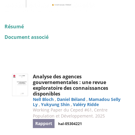
Résumé
Document associé
Analyse des agences
gouvernementales : une revue
exploratoire des connaissances
disponibles
Nell Bloch
,
Daniel Béland
,
Mamadou Selly
Ly
,
Yukyung Shin
,
Valéry Ridde
Working Paper du Ceped #61, Centre
Population et Développement. 2025
Rapport
hal-05304221