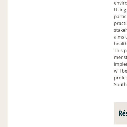
enviro
Using 
partic
practi
stakeh
aims 
healt
This p
menst
implem
will b
profe
South
Ré