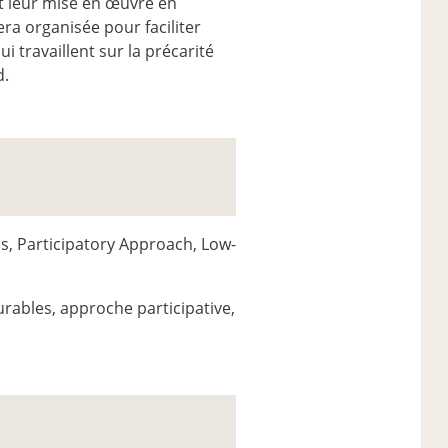
et leur mise en œuvre en
ra organisée pour faciliter
i travaillent sur la précarité
d.
s, Participatory Approach, Low-
urables, approche participative,