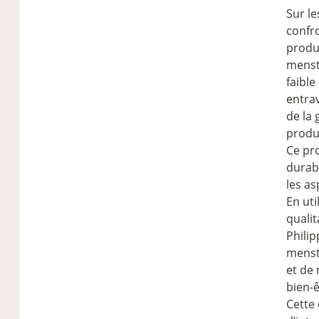
Sur le
confr
produi
menst
faible
entrav
de la
produi
Ce pro
durabl
les a
En uti
qualit
Philip
menstr
et de 
bien-
Cette 