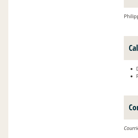
Philip
Ca
Co
Courri