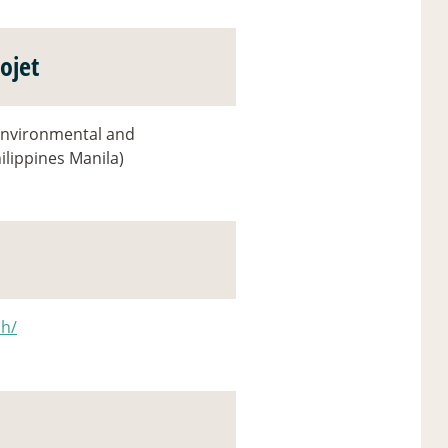
ojet
Environmental and
ilippines Manila)
ph/