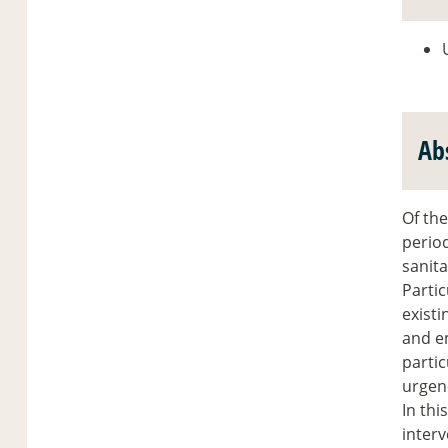
Ab
Of th
period
sanita
Partic
existi
and e
partic
urgenc
In thi
inter