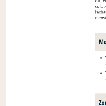
d’inte
collab
l’écha
menst
Mo
Zo