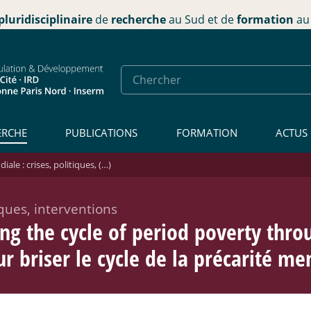
pluridisciplinaire
de
recherche
au Sud et de
formation
au 
ERCHE
PUBLICATIONS
FORMATION
ACTUS
ale : crises, politiques, (…)
iques, interventions
ng the cycle of period poverty thro
r briser le cycle de la précarité me