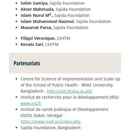
Selim Samiya,
Sajida Foundation
Akter Mahmuda,
Sajida Foundation
d
Islam Nurul M
.,
Sajida Foundation
Islam Muhammed Nazmul,
Sajida Foundation
Musarrat Parsa,
Sajida Foundation
Filippi Véronique,
LSHTM
Kovats Sari,
LSHTM
Partenariats
Centre for Science of Implementation and Scale Up
of the School of Public Health - BRAC University,
Bangladesh ·
http://sph.bracu.ac.bd/
Institut de recherche pour le développement (IRD) ·
www.ird.fr
Institut de santé publique et Développement
(ISED), Dakar, Sénégal ·
https://www.ised.sn/index.php
Sajida Foundation, Bangladesh ·