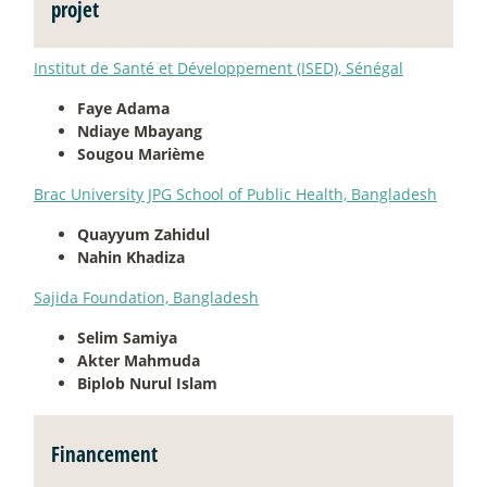
projet
Institut de Santé et Développement (ISED), Sénégal
Faye Adama
Ndiaye Mbayang
Sougou Marième
Brac University JPG School of Public Health, Bangladesh
Quayyum Zahidul
Nahin Khadiza
Sajida Foundation, Bangladesh
Selim Samiya
Akter Mahmuda
Biplob Nurul Islam
Financement