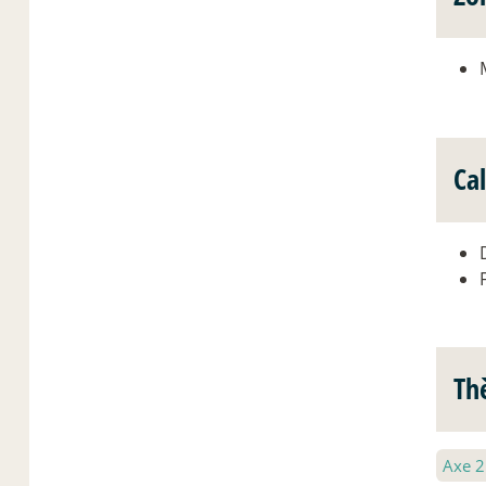
Ca
Th
Axe 