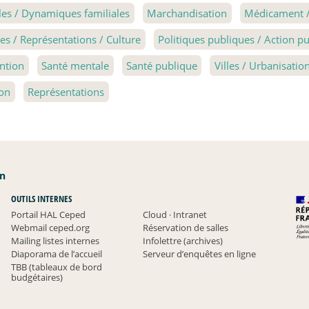
les / Dynamiques familiales
Marchandisation
Médicament /
s / Représentations / Culture
Politiques publiques / Action 
ntion
Santé mentale
Santé publique
Villes / Urbanisatio
ion
Représentations
an
OUTILS INTERNES
Portail HAL Ceped
Cloud
·
Intranet
Webmail ceped.org
Réservation de salles
Mailing listes internes
Infolettre (archives)
Diaporama de l’accueil
Serveur d’enquêtes en ligne
TBB (tableaux de bord
budgétaires)