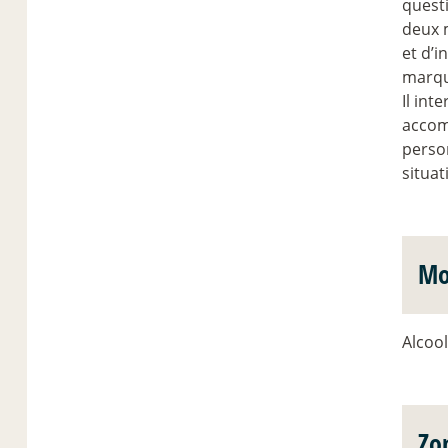
questi
deux m
et d’i
marqué
Il int
accom
perso
situa
Mo
Alcool
Zo