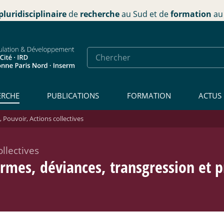
pluridisciplinaire
de
recherche
au Sud et de
formation
au 
ERCHE
PUBLICATIONS
FORMATION
ACTUS
, Pouvoir, Actions collectives
llectives
ormes, déviances, transgression et p