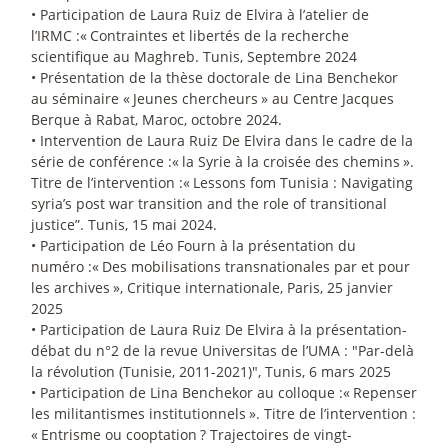
• Participation de Laura Ruiz de Elvira à l’atelier de
l’IRMC :«
Contraintes et libertés de la recherche
scientifique au Maghreb. Tunis, Septembre 2024
• Présentation de la thèse doctorale de Lina Benchekor
au séminaire «
Jeunes chercheurs
» au Centre Jacques
Berque à Rabat, Maroc, octobre 2024.
• Intervention de Laura Ruiz De Elvira dans le cadre de la
série de conférence :«
la Syrie à la croisée des chemins
».
Titre de l’intervention :«
Lessons fom Tunisia : Navigating
syria’s post war transition and the role of transitional
justice”. Tunis, 15 mai 2024.
• Participation de Léo Fourn à la présentation du
numéro :«
Des mobilisations transnationales par et pour
les archives
», Critique internationale, Paris, 25 janvier
2025
• Participation de Laura Ruiz De Elvira à la présentation-
débat du n°2 de la revue Universitas de l’UMA : "Par-delà
la révolution (Tunisie, 2011-2021)", Tunis, 6 mars 2025
• Participation de Lina Benchekor au colloque :«
Repenser
les militantismes institutionnels
». Titre de l’intervention :
«
Entrisme ou cooptation
? Trajectoires de vingt-