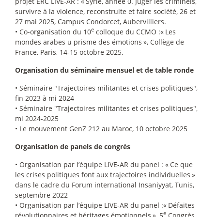
projet ERC LIVE-AR : «
Syrie, année 0. Juger les criminels,
survivre à la violence, reconstruite et faire société, 26 et
27 mai 2025, Campus Condorcet, Aubervilliers.
e
• Co-organisation du 10
colloque du CCMO :«
Les
mondes arabes u prisme des émotions
», Collège de
France, Paris, 14-15 octobre 2025.
Organisation du séminaire mensuel et de table ronde
• Séminaire "Trajectoires militantes et crises politiques",
fin 2023 à mi 2024
• Séminaire "Trajectoires militantes et crises politiques",
mi 2024-2025
• Le mouvement GenZ 212 au Maroc, 10 octobre 2025
Organisation de panels de congrès
• Organisation par l’équipe LIVE-AR du panel : «
Ce que
les crises politiques font aux trajectoires individuelles
»
dans le cadre du Forum international Insaniyyat, Tunis,
septembre 2022
• Organisation par l’équipe LIVE-AR du panel :«
Défaites
e
révolutionnaires et héritages émotionnels
», 5
Congrès