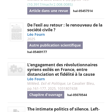
⟨10.3917/machr2.008.0085⟩
Article dans une revue
hal-05457514
De l’exil au retour : le renouveau de la
société civile ?
Léo Fourn
2025
Autre publication scientifique
hal-05469177
L’engagement des révolutionnaires
syriens exilés en France, entre
distanciation et fidélité à la cause
Léo Fourn
MiMed.
Exil et Politique
, Le Cavalier Bleu,
pp.161-177, 2025, 1031807438
Chapitre d'ouvrage
hal-05070544
The intimate politics of silence. Left-