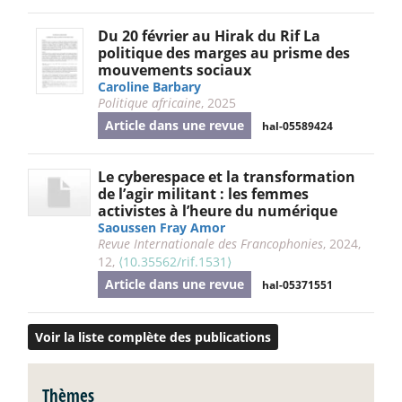
Du 20 février au Hirak du Rif La
politique des marges au prisme des
mouvements sociaux
Caroline Barbary
Politique africaine
, 2025
Article dans une revue
hal-05589424
Le cyberespace et la transformation
de l’agir militant : les femmes
activistes à l’heure du numérique
Saoussen Fray Amor
Revue Internationale des Francophonies
, 2024,
12,
⟨10.35562/rif.1531⟩
Article dans une revue
hal-05371551
Voir la liste complète des publications
Thèmes