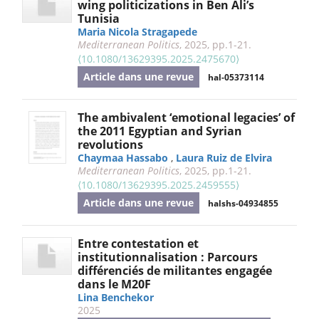
wing politicizations in Ben Ali’s
Tunisia
Maria Nicola Stragapede
Mediterranean Politics
, 2025, pp.1-21.
⟨10.1080/13629395.2025.2475670⟩
Article dans une revue
hal-05373114
The ambivalent ‘emotional legacies’ of
the 2011 Egyptian and Syrian
revolutions
Chaymaa Hassabo
,
Laura Ruiz de Elvira
Mediterranean Politics
, 2025, pp.1-21.
⟨10.1080/13629395.2025.2459555⟩
Article dans une revue
halshs-04934855
Entre contestation et
institutionnalisation : Parcours
différenciés de militantes engagée
dans le M20F
Lina Benchekor
2025