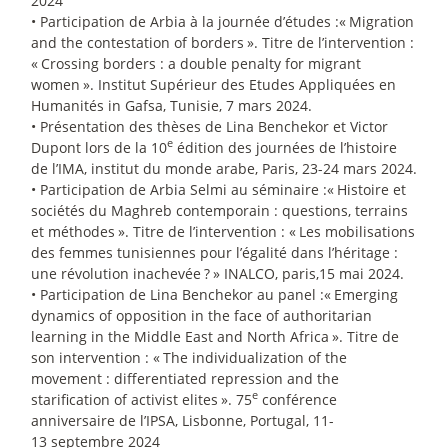
2024
• Participation de Arbia à la journée d’études :«
Migration
and the contestation of borders
». Titre de l’intervention :
«
Crossing borders : a double penalty for migrant
women
». Institut Supérieur des Etudes Appliquées en
Humanités in Gafsa, Tunisie, 7 mars 2024.
• Présentation des thèses de Lina Benchekor et Victor
e
Dupont lors de la 10
édition des journées de l’histoire
de l’IMA, institut du monde arabe, Paris, 23-24 mars 2024.
• Participation de Arbia Selmi au séminaire :«
Histoire et
sociétés du Maghreb contemporain : questions, terrains
et méthodes
». Titre de l’intervention : «
Les mobilisations
des femmes tunisiennes pour l’égalité dans l’héritage :
une révolution inachevée
?
» INALCO, paris,15 mai 2024.
• Participation de Lina Benchekor au panel :«
Emerging
dynamics of opposition in the face of authoritarian
learning in the Middle East and North Africa
». Titre de
son intervention : «
The individualization of the
movement : differentiated repression and the
e
starification of activist elites
». 75
conférence
anniversaire de l’IPSA, Lisbonne, Portugal, 11-
13 septembre 2024