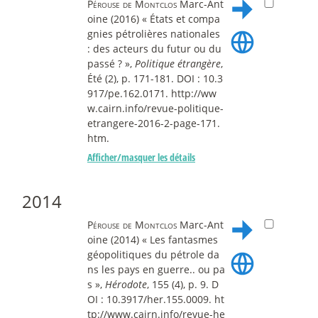
Pérouse de Montclos
Marc-Ant
oine (2016) « États et compa
gnies pétrolières nationales
: des acteurs du futur ou du
passé ? »,
Politique étrangère
,
Été (2), p. 171-181. DOI : 10.3
917/pe.162.0171. http://ww
w.cairn.info/revue-politique-
etrangere-2016-2-page-171.
htm.
Afficher/masquer les détails
2014
Pérouse de Montclos
Marc-Ant
oine (2014) « Les fantasmes
géopolitiques du pétrole da
ns les pays en guerre.. ou pa
s »,
Hérodote
, 155 (4), p. 9. D
OI : 10.3917/her.155.0009. ht
tp://www.cairn.info/revue-he