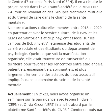
le Centre d’Économie Paris Nord (CEPN). Il en a résulté le
projet inscrit dans l’axe 2 santé-société de la MSH PN :
«
Autour de l’évaluation des Groupes d’entraide mutuelle
et du travail de care dans le champ de la santé
mentale
».
Nombre d’actions culturelles menées entre 2018 et 2020,
en partenariat avec le service culturel de l’USPN et les
GEMs de Saint-Denis et d’Epinay, ont associé, sur les
campus de Bobigny et Villetaneuse des étudiants de
carrière sociale et des étudiants du département de
psychologie. Quelque que soit la manifestation
organisée, elle visait l’ouverture de l’université au
territoire pour favoriser les rencontres entre étudiant
·
e
·
s,
patient
·
e
·
s, enseignant
·
e
·
s, soignant
·
e
·
s, et plus
largement l’ensemble des acteurs du tissu associatif
impliqués dans le domaine du soin et de la santé
mentale.
Actuellement :
En 21-23, nous avons organisé un
séminaire sur la pairaidance avec Fabien Hildwein
(CEPN) et Olivia Gross (LEPS) financé d’abord par la
plateforme Santé-sociétés du CNRS à Condorcet puis par