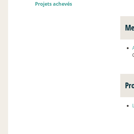
Projets achevés
Me
Pr