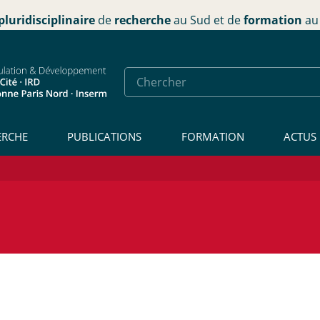
pluridisciplinaire
de
recherche
au Sud et de
formation
au 
ERCHE
PUBLICATIONS
FORMATION
ACTUS