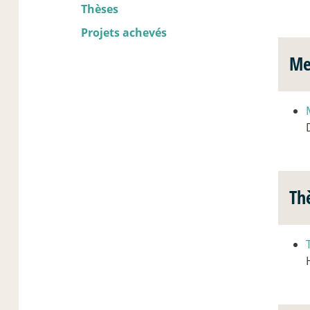
Thèses
Projets achevés
Me
Th