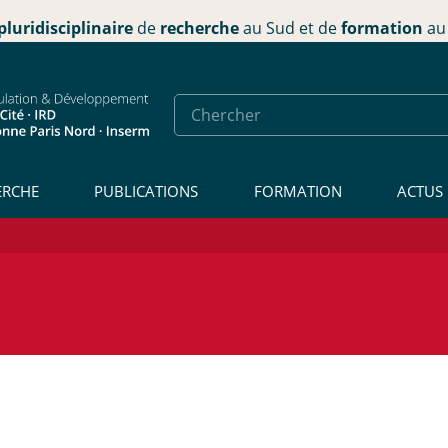
pluridisciplinaire
de
recherche
au Sud et de
formation
au 
ERCHE
PUBLICATIONS
FORMATION
ACTUS