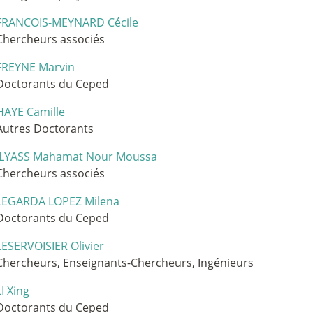
FRANCOIS-MEYNARD Cécile
Chercheurs associés
FREYNE Marvin
Doctorants du Ceped
HAYE Camille
Autres Doctorants
ILYASS Mahamat Nour Moussa
Chercheurs associés
LEGARDA LOPEZ Milena
Doctorants du Ceped
LESERVOISIER Olivier
Chercheurs, Enseignants-Chercheurs, Ingénieurs
LI Xing
Doctorants du Ceped