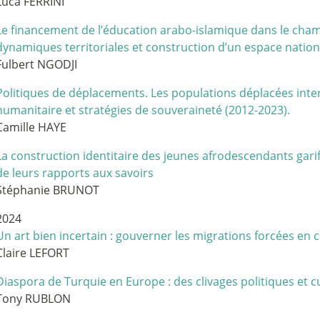
Luca FERRINI
Le financement de l’éducation arabo-islamique dans le cham
dynamiques territoriales et construction d’un espace nation
Fulbert NGODJI
Politiques de déplacements. Les populations déplacées inter
humanitaire et stratégies de souveraineté (2012-2023).
Camille HAYE
La construction identitaire des jeunes afrodescendants gar
de leurs rapports aux savoirs
Stéphanie BRUNOT
2024
Un art bien incertain : gouverner les migrations forcées en
Claire LEFORT
Diaspora de Turquie en Europe : des clivages politiques et c
Tony RUBLON