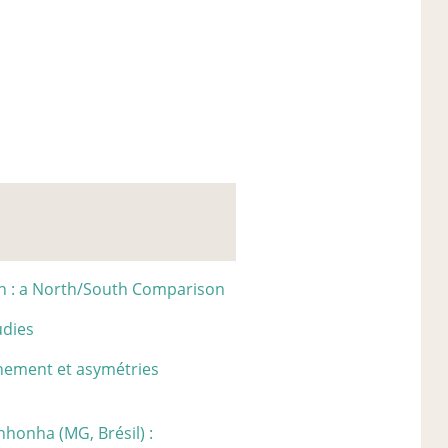
on : a North/South Comparison
udies
nement et asymétries
inhonha (MG, Brésil) :