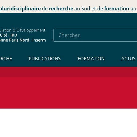
pluridisciplinaire
de
recherche
au Sud et de
formation
au 
ERCHE
PUBLICATIONS
FORMATION
ACTUS