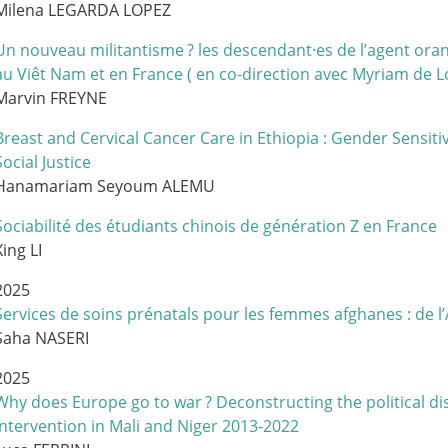
Milena LEGARDA LOPEZ
Un nouveau militantisme
? les descendant
·
es de l’agent ora
au Viêt Nam et en France ( en co-direction avec Myriam de L
Marvin FREYNE
Breast and Cervical Cancer Care in Ethiopia : Gender Sensiti
Social Justice
Hanamariam Seyoum ALEMU
Sociabilité des étudiants chinois de génération Z en France
Xing LI
2025
Services de soins prénatals pour les femmes afghanes : de l’
Saha NASERI
2025
Why does Europe go to war
? Deconstructing the political di
intervention in Mali and Niger 2013-2022