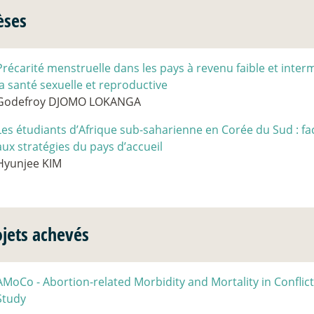
èses
Précarité menstruelle dans les pays à revenu faible et interm
la santé sexuelle et reproductive
Godefroy DJOMO LOKANGA
Les étudiants d’Afrique sub-saharienne en Corée du Sud : face
aux stratégies du pays d’accueil
Hyunjee KIM
ojets achevés
AMoCo - Abortion-related Morbidity and Mortality in Conflict 
Study