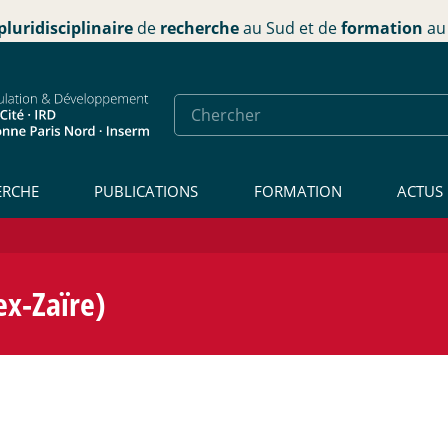
pluridisciplinaire
de
recherche
au Sud et de
formation
au 
ERCHE
PUBLICATIONS
FORMATION
ACTUS
ex-Zaïre)