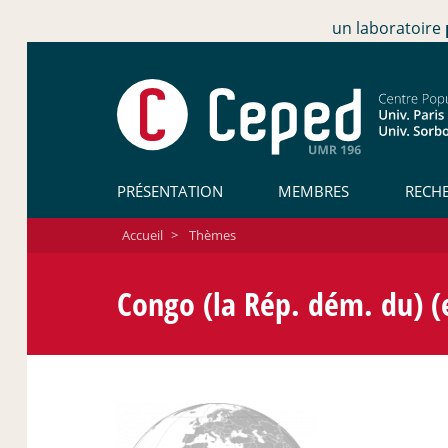
un laboratoire
PRÉSENTATION
MEMBRES
RECH
Accueil
>
Thèmes
Congo (la Rép. dém. du) (