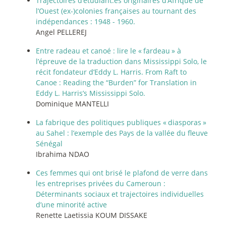
Trajectoires d’étudiant.es originaires d’Afrique de
l’Ouest (ex-)colonies françaises au tournant des
indépendances : 1948 - 1960.
Angel PELLEREJ
Entre radeau et canoé : lire le «
fardeau
» à
l’épreuve de la traduction dans Mississippi Solo, le
récit fondateur d’Eddy L. Harris. From Raft to
Canoe : Reading the “Burden” for Translation in
Eddy L. Harris’s Mississippi Solo.
Dominique MANTELLI
La fabrique des politiques publiques «
diasporas
»
au Sahel : l’exemple des Pays de la vallée du fleuve
Sénégal
Ibrahima NDAO
Ces femmes qui ont brisé le plafond de verre dans
les entreprises privées du Cameroun :
Déterminants sociaux et trajectoires individuelles
d’une minorité active
Renette Laetissia KOUM DISSAKE