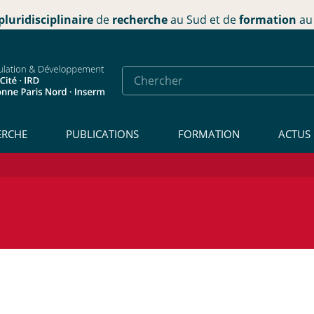
pluridisciplinaire
de
recherche
au Sud et de
formation
au 
ERCHE
PUBLICATIONS
FORMATION
ACTUS