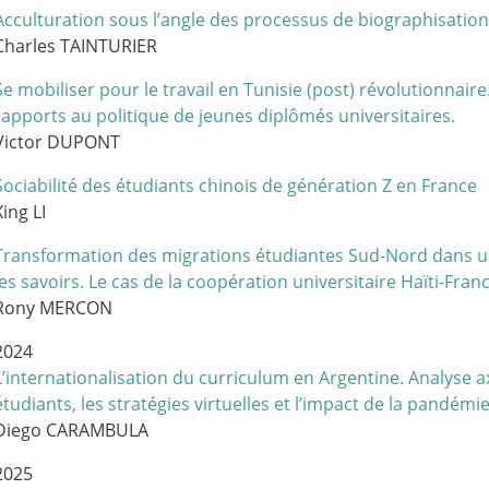
Acculturation sous l’angle des processus de biographisation 
Charles TAINTURIER
Se mobiliser pour le travail en Tunisie (post) révolutionnai
rapports au politique de jeunes diplômés universitaires.
Victor DUPONT
Sociabilité des étudiants chinois de génération Z en France
Xing LI
Transformation des migrations étudiantes Sud-Nord dans u
les savoirs. Le cas de la coopération universitaire Haïti-Fran
Rony MERCON
2024
L’internationalisation du curriculum en Argentine. Analyse a
étudiants, les stratégies virtuelles et l’impact de la pandémi
Diego CARAMBULA
2025