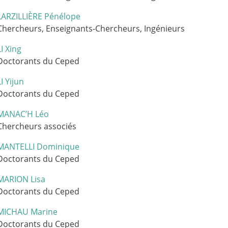
LARZILLIÈRE Pénélope
Chercheurs, Enseignants-Chercheurs, Ingénieurs
LI Xing
Doctorants du Ceped
LI Yijun
Doctorants du Ceped
MANAC’H Léo
Chercheurs associés
MANTELLI Dominique
Doctorants du Ceped
MARION Lisa
Doctorants du Ceped
MICHAU Marine
Doctorants du Ceped