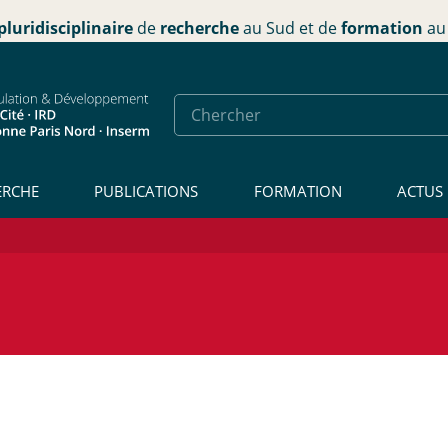
pluridisciplinaire
de
recherche
au Sud et de
formation
au 
ERCHE
PUBLICATIONS
FORMATION
ACTUS