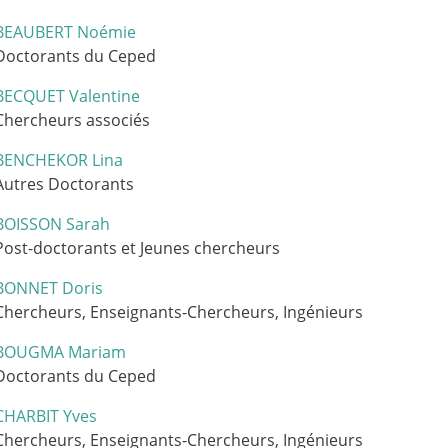
BEAUBERT Noémie
Doctorants du Ceped
BECQUET Valentine
Chercheurs associés
BENCHEKOR Lina
Autres Doctorants
BOISSON Sarah
Post-doctorants et Jeunes chercheurs
BONNET Doris
Chercheurs, Enseignants-Chercheurs, Ingénieurs
BOUGMA Mariam
Doctorants du Ceped
CHARBIT Yves
Chercheurs, Enseignants-Chercheurs, Ingénieurs