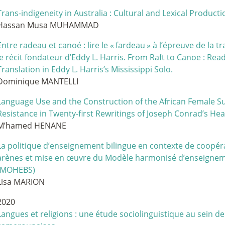
Trans-indigeneity in Australia : Cultural and Lexical Producti
Hassan Musa MUHAMMAD
Entre radeau et canoé : lire le «
fardeau
» à l’épreuve de la t
le récit fondateur d’Eddy L. Harris. From Raft to Canoe : Rea
Translation in Eddy L. Harris’s Mississippi Solo.
Dominique MANTELLI
Language Use and the Construction of the African Female Su
Resistance in Twenty-first Rewritings of Joseph Conrad’s Hea
M’hamed HENANE
La politique d’enseignement bilingue en contexte de coopéra
arènes et mise en œuvre du Modèle harmonisé d’enseigneme
(MOHEBS)
Lisa MARION
2020
Langues et religions : une étude sociolinguistique au sein 