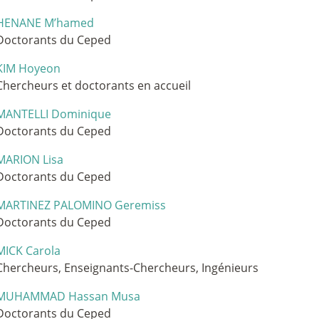
HENANE M’hamed
Doctorants du Ceped
KIM Hoyeon
Chercheurs et doctorants en accueil
MANTELLI Dominique
Doctorants du Ceped
MARION Lisa
Doctorants du Ceped
MARTINEZ PALOMINO Geremiss
Doctorants du Ceped
MICK Carola
Chercheurs, Enseignants-Chercheurs, Ingénieurs
MUHAMMAD Hassan Musa
Doctorants du Ceped