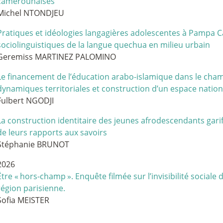
camerounaises
Michel NTONDJEU
Pratiques et idéologies langagières adolescentes à Pampa 
sociolinguistiques de la langue quechua en milieu urbain
Geremiss MARTINEZ PALOMINO
Le financement de l’éducation arabo-islamique dans le cham
dynamiques territoriales et construction d’un espace nation
Fulbert NGODJI
La construction identitaire des jeunes afrodescendants gar
de leurs rapports aux savoirs
Stéphanie BRUNOT
2026
Être «
hors-champ
». Enquête filmée sur l’invisibilité social
région parisienne.
Sofia MEISTER