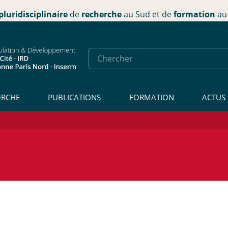
pluridisciplinaire
de
recherche
au Sud et de
formation
au 
ERCHE
PUBLICATIONS
FORMATION
ACTUS