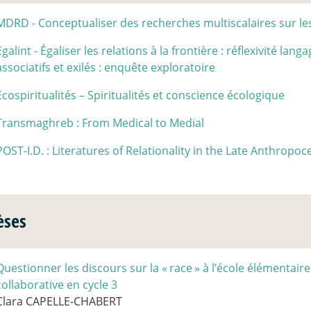
MDRD - Conceptualiser des recherches multiscalaires sur le
Egalint - Égaliser les relations à la frontière : réflexivité lan
associatifs et exilés : enquête exploratoire
Ecospiritualités – Spiritualités et conscience écologique
Transmaghreb : From Medical to Medial
POST-I.D. : Literatures of Relationality in the Late Anthropo
èses
Questionner les discours sur la «
race
» à l’école élémentair
collaborative en cycle 3
Clara CAPELLE-CHABERT