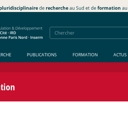
pluridisciplinaire
de
recherche
au Sud et de
formation
au 
ERCHE
PUBLICATIONS
FORMATION
ACTUS
ation