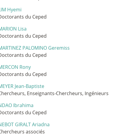
LIM Hyemi
Doctorants du Ceped
MARION Lisa
Doctorants du Ceped
MARTINEZ PALOMINO Geremiss
Doctorants du Ceped
MERCON Rony
Doctorants du Ceped
MEYER Jean-Baptiste
Chercheurs, Enseignants-Chercheurs, Ingénieurs
NDAO Ibrahima
Doctorants du Ceped
NEBOT GIRALT Ariadna
Chercheurs associés