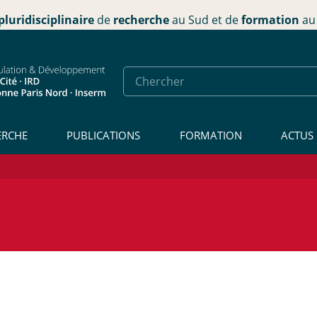
pluridisciplinaire
de
recherche
au Sud et de
formation
au 
ERCHE
PUBLICATIONS
FORMATION
ACTUS