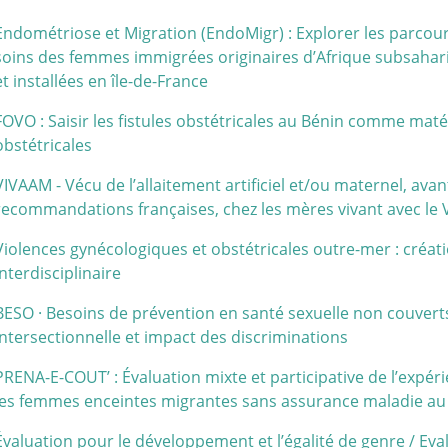
Endométriose et Migration (EndoMigr) : Explorer les parcours
soins des femmes immigrées originaires d’Afrique subsahar
et installées en île-de-France
FOVO : Saisir les fistules obstétricales au Bénin comme matér
obstétricales
VIVAAM - Vécu de l’allaitement artificiel et/ou maternel, avan
recommandations françaises, chez les mères vivant avec le 
Violences gynécologiques et obstétricales outre-mer : créat
interdisciplinaire
BESO
·
Besoins de prévention en santé sexuelle non couverts 
intersectionnelle et impact des discriminations
PRENA-E-COUT’ : Évaluation mixte et participative de l’expér
les femmes enceintes migrantes sans assurance maladie a
Évaluation pour le développement et l’égalité de genre / Ev