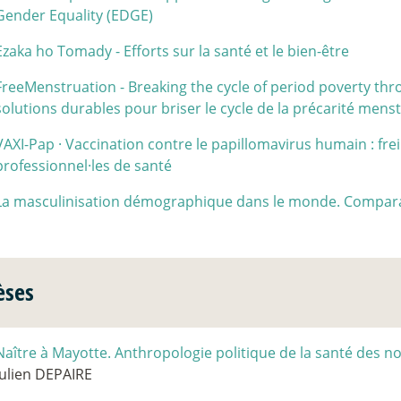
Gender Equality (EDGE)
Ezaka ho Tomady - Efforts sur la santé et le bien-être
FreeMenstruation - Breaking the cycle of period poverty thr
solutions durables pour briser le cycle de la précarité menst
VAXI-Pap
·
Vaccination contre le papillomavirus humain : fre
professionnel
·
les de santé
La masculinisation démographique dans le monde. Comparai
èses
Naître à Mayotte. Anthropologie politique de la santé des 
Julien DEPAIRE