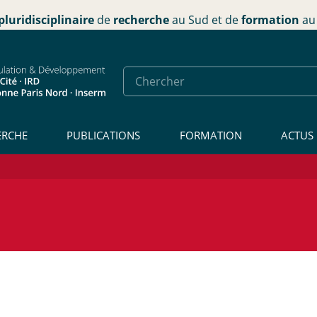
pluridisciplinaire
de
recherche
au Sud et de
formation
au 
ERCHE
PUBLICATIONS
FORMATION
ACTUS