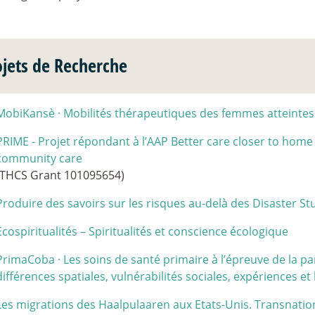
ojets de Recherche
MobiKansè
·
Mobilités thérapeutiques des femmes atteintes
PRIME - Projet répondant à l’AAP Better care closer to hom
community care
(THCS Grant 101095654)
Produire des savoirs sur les risques au-delà des Disaster St
Ecospiritualités – Spiritualités et conscience écologique
PrimaCoba
·
Les soins de santé primaire à l’épreuve de la 
différences spatiales, vulnérabilités sociales, expériences et 
Les migrations des Haalpulaaren aux Etats-Unis. Transnation