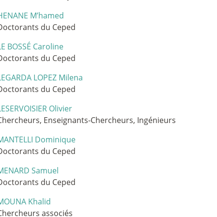
HENANE M’hamed
Doctorants du Ceped
LE BOSSÉ Caroline
Doctorants du Ceped
LEGARDA LOPEZ Milena
Doctorants du Ceped
LESERVOISIER Olivier
Chercheurs, Enseignants-Chercheurs, Ingénieurs
MANTELLI Dominique
Doctorants du Ceped
MENARD Samuel
Doctorants du Ceped
MOUNA Khalid
Chercheurs associés