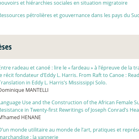
pouvoirs et hiérarchies sociales en situation migratoire
Ressources pétrolières et gouvernance dans les pays du Su
èses
Entre radeau et canoé : lire le «
fardeau
» à l’épreuve de la t
le récit fondateur d’Eddy L. Harris. From Raft to Canoe : Rea
Translation in Eddy L. Harris’s Mississippi Solo.
Dominique MANTELLI
Language Use and the Construction of the African Female Su
Resistance in Twenty-first Rewritings of Joseph Conrad’s Hea
M’hamed HENANE
D’un monde utilitaire au monde de l’art, pratiques et repré
marchandise : la vannerie