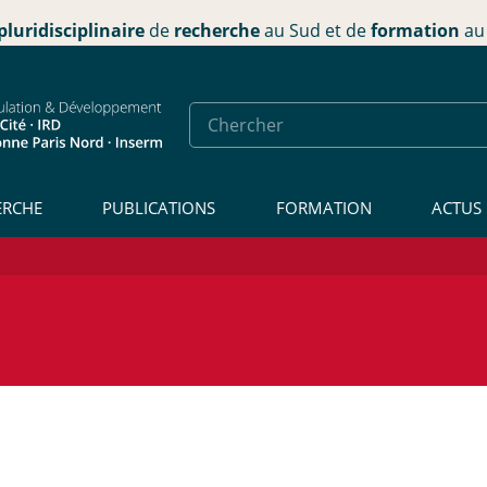
pluridisciplinaire
de
recherche
au Sud et de
formation
au 
ERCHE
PUBLICATIONS
FORMATION
ACTUS