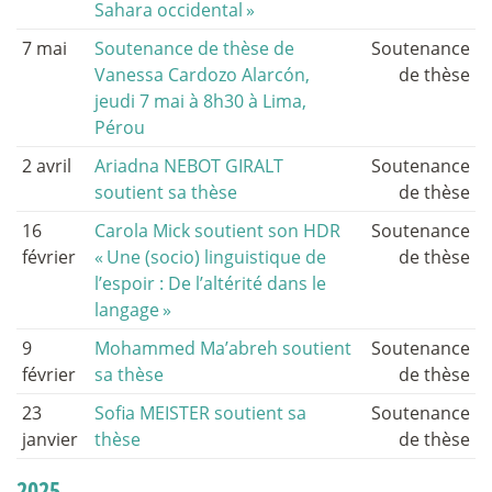
Sahara occidental
»
7 mai
Soutenance de thèse de
Soutenance
Vanessa Cardozo Alarcón,
de thèse
jeudi 7 mai à 8h30 à Lima,
Pérou
2 avril
Ariadna NEBOT GIRALT
Soutenance
soutient sa thèse
de thèse
16
Carola Mick soutient son HDR
Soutenance
février
«
Une (socio) linguistique de
de thèse
l’espoir : De l’altérité dans le
langage
»
9
Mohammed Ma’abreh soutient
Soutenance
février
sa thèse
de thèse
23
Sofia MEISTER soutient sa
Soutenance
janvier
thèse
de thèse
2025