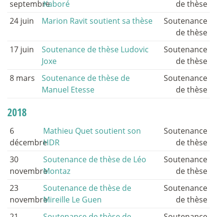
septembre
Kaboré
de thèse
24 juin
Marion Ravit soutient sa thèse
Soutenance
de thèse
17 juin
Soutenance de thèse Ludovic
Soutenance
Joxe
de thèse
8 mars
Soutenance de thèse de
Soutenance
Manuel Etesse
de thèse
2018
6
Mathieu Quet soutient son
Soutenance
décembre
HDR
de thèse
30
Soutenance de thèse de Léo
Soutenance
novembre
Montaz
de thèse
23
Soutenance de thèse de
Soutenance
novembre
Mireille Le Guen
de thèse
21
Soutenance de thèse de
Soutenance