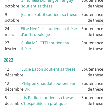
11
Simonella Domingos Tanguy
Soutenance
octobre
soutient sa thèse
de thèse
9
Jeanne Subtil soutient sa thèse
Soutenance
octobre
de thèse
24
Elise Nédélec soutient sa thèse
Soutenance
mars
d’anthropologie
de thèse
27
Giulia MELOTTI soutient sa
Soutenance
février
thèse
de thèse
2022
12
Lucie Bacon soutient sa thèse
Soutenance
décembre
de thèse
12
Philippe Chaudat soutient son
Soutenance
décembre
HDR
de thèse
5
Iris Padiou soutient sa thèse :
Soutenance
décembre
L’hospitalité en pratiques.
de thèse