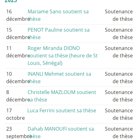
16
Mariame Sano soutient sa
Soutenance
décembre
thèse
de thèse
15
PENOT Pauline soutient sa
Soutenance
décembre
thèse
de thèse
11
Roger Miranda DIONO
Soutenance
décembre
soutient sa thèse (heure de St
de thèse
Louis, Sénégal)
10
INANLI Mehmet soutient sa
Soutenance
décembre
thèse
de thèse
8
Christelle MAZLOUM soutient
Soutenance
décembre
sa thèse
de thèse
17
Luca Ferrini soutient sa thèse
Soutenance
octobre
de thèse
23
Dahab MANOUFI soutient sa
Soutenance
septembre
thèse
de thèse