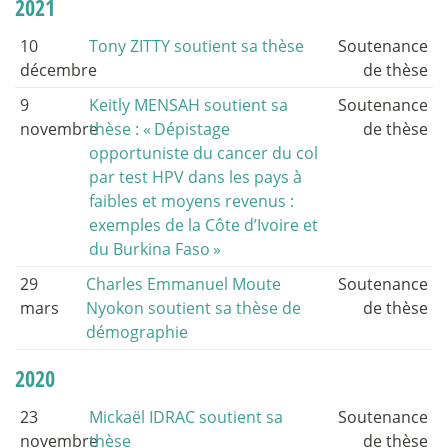
2021
10
Tony ZITTY soutient sa thèse
Soutenance
décembre
de thèse
9
Keitly MENSAH soutient sa
Soutenance
novembre
thèse : «
Dépistage
de thèse
opportuniste du cancer du col
par test HPV dans les pays à
faibles et moyens revenus :
exemples de la Côte d’Ivoire et
du Burkina Faso
»
29
Charles Emmanuel Moute
Soutenance
mars
Nyokon soutient sa thèse de
de thèse
démographie
2020
23
Mickaël IDRAC soutient sa
Soutenance
novembre
thèse
de thèse