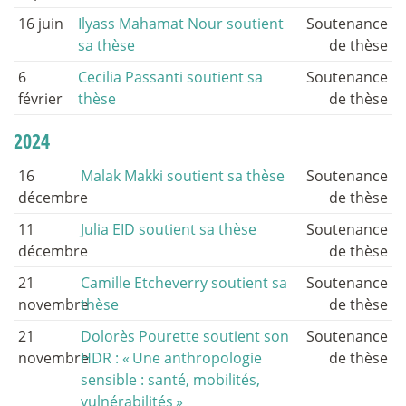
16 juin
Ilyass Mahamat Nour soutient
Soutenance
sa thèse
de thèse
6
Cecilia Passanti soutient sa
Soutenance
février
thèse
de thèse
2024
16
Malak Makki soutient sa thèse
Soutenance
décembre
de thèse
11
Julia EID soutient sa thèse
Soutenance
décembre
de thèse
21
Camille Etcheverry soutient sa
Soutenance
novembre
thèse
de thèse
21
Dolorès Pourette soutient son
Soutenance
novembre
HDR : «
Une anthropologie
de thèse
sensible : santé, mobilités,
vulnérabilités
»