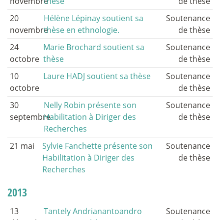
novembre
thèse
de thèse
20
Hélène Lépinay soutient sa
Soutenance
novembre
thèse en ethnologie.
de thèse
24
Marie Brochard soutient sa
Soutenance
octobre
thèse
de thèse
10
Laure HADJ soutient sa thèse
Soutenance
octobre
de thèse
30
Nelly Robin présente son
Soutenance
septembre
Habilitation à Diriger des
de thèse
Recherches
21 mai
Sylvie Fanchette présente son
Soutenance
Habilitation à Diriger des
de thèse
Recherches
2013
13
Tantely Andrianantoandro
Soutenance