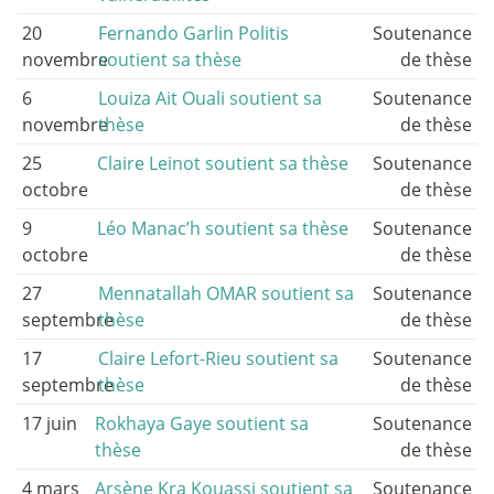
20
Fernando Garlin Politis
Soutenance
novembre
soutient sa thèse
de thèse
6
Louiza Ait Ouali soutient sa
Soutenance
novembre
thèse
de thèse
25
Claire Leinot soutient sa thèse
Soutenance
octobre
de thèse
9
Léo Manac’h soutient sa thèse
Soutenance
octobre
de thèse
27
Mennatallah OMAR soutient sa
Soutenance
septembre
thèse
de thèse
17
Claire Lefort-Rieu soutient sa
Soutenance
septembre
thèse
de thèse
17 juin
Rokhaya Gaye soutient sa
Soutenance
thèse
de thèse
4 mars
Arsène Kra Kouassi soutient sa
Soutenance