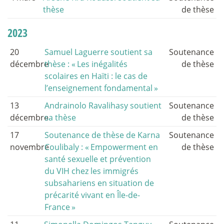
thèse
de thèse
2023
20
Samuel Laguerre soutient sa
Soutenance
décembre
thèse : «
Les inégalités
de thèse
scolaires en Haïti : le cas de
l’enseignement fondamental
»
13
Andrainolo Ravalihasy soutient
Soutenance
décembre
sa thèse
de thèse
17
Soutenance de thèse de Karna
Soutenance
novembre
Coulibaly : «
Empowerment en
de thèse
santé sexuelle et prévention
du VIH chez les immigrés
subsahariens en situation de
précarité vivant en Île-de-
France
»