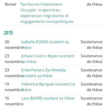
février
Territoires Palestiniens
de thèse
Occupés : trajectoires,
expériences migratoires et
engagements sociopolitiques
2015
30
Isabelle RODIN soutient sa
Soutenance
novembre
thèse
de thèse
23
Johaan Castro Reyes soutient
Soutenance
novembre
sa thèse
de thèse
23
Erika Pereira De Almeida
Soutenance
novembre
soutient sa thèse
de thèse
19
Valentine Becquet soutient sa
Soutenance
novembre
thèse
de thèse
16
Lara BADRE soutient sa thèse
Soutenance
novembre
de thèse