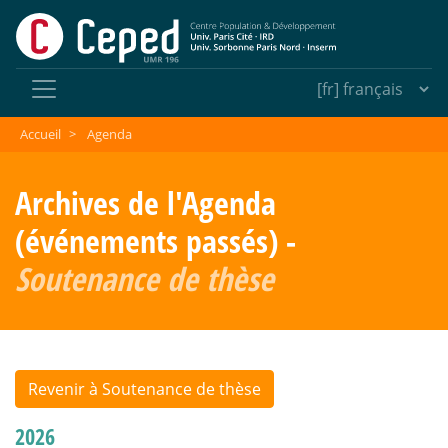
Accueil
>
Agenda
Archives de l'Agenda
(événements passés) -
Soutenance de thèse
Revenir à Soutenance de thèse
2026