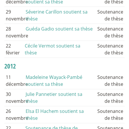
décembre
soutient sa thèse
de thèse
29
Séverine Carillon soutient sa
Soutenance
novembre
thèse
de thèse
28
Guéda Gadio soutient sa thèse
Soutenance
novembre
de thèse
22
Cécile Vermot soutient sa
Soutenance
février
thèse
de thèse
2012
11
Madeleine Wayack-Pambé
Soutenance
décembre
soutient sa thèse
de thèse
30
Julie Pannetier soutient sa
Soutenance
novembre
thèse
de thèse
26
Elsa El Hachem soutient sa
Soutenance
novembre
thèse
de thèse
22
Soutenance de thèse de
Soutenance