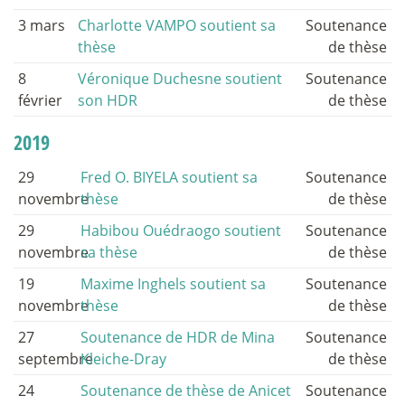
3 mars
Charlotte VAMPO soutient sa
Soutenance
thèse
de thèse
8
Véronique Duchesne soutient
Soutenance
février
son HDR
de thèse
2019
29
Fred O. BIYELA soutient sa
Soutenance
novembre
thèse
de thèse
29
Habibou Ouédraogo soutient
Soutenance
novembre
sa thèse
de thèse
19
Maxime Inghels soutient sa
Soutenance
novembre
thèse
de thèse
27
Soutenance de HDR de Mina
Soutenance
septembre
Kleiche-Dray
de thèse
24
Soutenance de thèse de Anicet
Soutenance