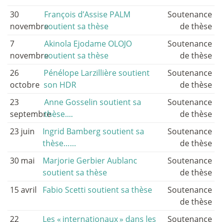
30
François d’Assise PALM
Soutenance
novembre
soutient sa thèse
de thèse
7
Akinola Ejodame OLOJO
Soutenance
novembre
soutient sa thèse
de thèse
26
Pénélope Larzillière soutient
Soutenance
octobre
son HDR
de thèse
23
Anne Gosselin soutient sa
Soutenance
septembre
thèse....
de thèse
23 juin
Ingrid Bamberg soutient sa
Soutenance
thèse……
de thèse
30 mai
Marjorie Gerbier Aublanc
Soutenance
soutient sa thèse
de thèse
15 avril
Fabio Scetti soutient sa thèse
Soutenance
de thèse
22
Les «
internationaux
» dans les
Soutenance