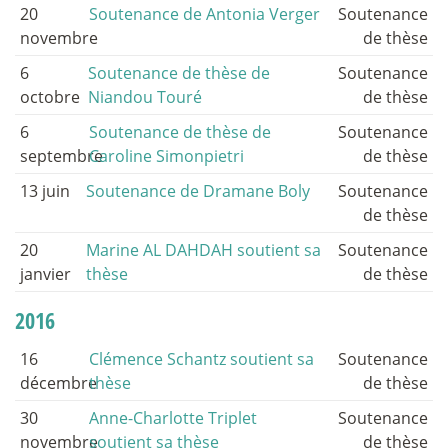
20
Soutenance de Antonia Verger
Soutenance
novembre
de thèse
6
Soutenance de thèse de
Soutenance
octobre
Niandou Touré
de thèse
6
Soutenance de thèse de
Soutenance
septembre
Caroline Simonpietri
de thèse
13 juin
Soutenance de Dramane Boly
Soutenance
de thèse
20
Marine AL DAHDAH soutient sa
Soutenance
janvier
thèse
de thèse
2016
16
Clémence Schantz soutient sa
Soutenance
décembre
thèse
de thèse
30
Anne-Charlotte Triplet
Soutenance
novembre
soutient sa thèse
de thèse