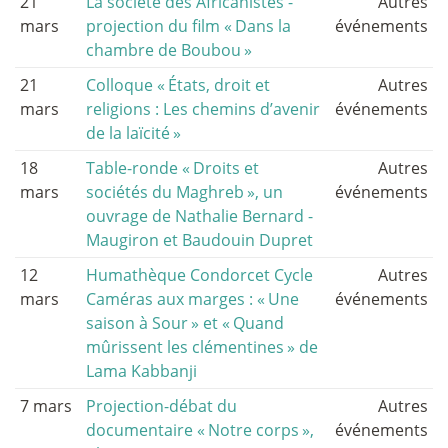
21
La société des Africanistes -
Autres
mars
projection du film «
Dans la
événements
chambre de Boubou
»
21
Colloque «
États, droit et
Autres
mars
religions : Les chemins d’avenir
événements
de la laïcité
»
18
Table-ronde «
Droits et
Autres
mars
sociétés du Maghreb
», un
événements
ouvrage de Nathalie Bernard -
Maugiron et Baudouin Dupret
12
Humathèque Condorcet Cycle
Autres
mars
Caméras aux marges : «
Une
événements
saison à Sour
» et «
Quand
mûrissent les clémentines
» de
Lama Kabbanji
7 mars
Projection-débat du
Autres
documentaire «
Notre corps
»,
événements