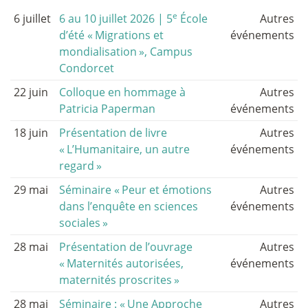
e
6 juillet
6 au 10 juillet 2026 | 5
École
Autres
d’été «
Migrations et
événements
mondialisation
», Campus
Condorcet
22 juin
Colloque en hommage à
Autres
Patricia Paperman
événements
18 juin
Présentation de livre
Autres
«
L’Humanitaire, un autre
événements
regard
»
29 mai
Séminaire «
Peur et émotions
Autres
dans l’enquête en sciences
événements
sociales
»
28 mai
Présentation de l’ouvrage
Autres
«
Maternités autorisées,
événements
maternités proscrites
»
28 mai
Séminaire : «
Une Approche
Autres