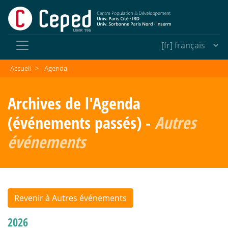
Accueil
>
Agenda
Archives de l'Agenda
(événements passés) -
Autres
événements
Revenir à Autres événements
2026