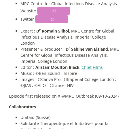
MRC Centre for Global Infectious Disease Analysis
Website
ici
Twitter
ici
r
Expert :
D
Romain Silhol
, MRC Centre for Global
Infectious Disease Analysis, Imperial College
London
r
Presenter & producer :
D
Sabine van Elsland
, MRC
Centre for Global Infectious Disease Analysis,
Imperial College London
Editor :
Alistair Moulton Black
,
Chief Films
Music : ©Ben Sound - Inspire
Images : ©Canva Pro
; ©Imperial College London
;
©JIAS
; ©AIDS
; ©Lancet HIV
Episode first released on X @MRC_Outbreak (09-10-2024)
Collaborators
Unitaid (Suisse)
Solidarité Thérapeutique et Initiatives pour la