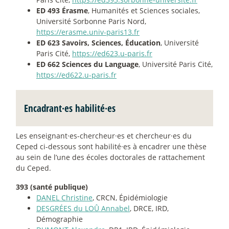
ED 493 Érasme
, Humanités et Sciences sociales,
Université Sorbonne Paris Nord,
https://erasme.univ-paris13.fr
ED 623 Savoirs, Sciences, Éducation
, Université
Paris Cité,
https://ed623.u-paris.fr
ED 662 Sciences du Language
, Université Paris Cité,
https://ed622.u-paris.fr
Encadrant
·
es habilité
·
es
Les enseignant
·
es-chercheur
·
es et chercheur
·
es du
Ceped ci-dessous sont habilité
·
es à encadrer une thèse
au sein de l’une des écoles doctorales de rattachement
du Ceped.
393 (santé publique)
DANEL Christine
, CRCN, Épidémiologie
DESGRÉES du LOÛ Annabel
, DRCE, IRD,
Démographie