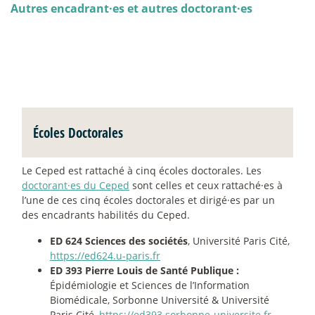
Autres encadrant
·
es et autres doctorant
·
es
Écoles Doctorales
Le Ceped est rattaché à cinq écoles doctorales. Les
doctorant
·
es du Ceped
sont celles et ceux rattaché
·
es à
l’une de ces cinq écoles doctorales et dirigé
·
es par un
des encadrants habilités du Ceped.
ED 624 Sciences des sociétés
, Université Paris Cité,
https://ed624.u-paris.fr
ED 393 Pierre Louis de Santé Publique :
Épidémiologie et Sciences de l’Information
Biomédicale, Sorbonne Université & Université
Paris Cité,
https://ed393.sorbonne-universite.fr