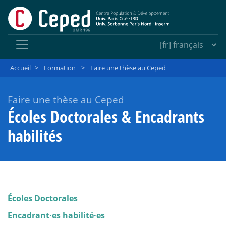
Accueil
>
Formation
>
Faire une thèse au Ceped
Faire une thèse au Ceped
Écoles Doctorales & Encadrants
habilités
Écoles Doctorales
Encadrant
·
es habilité
·
es