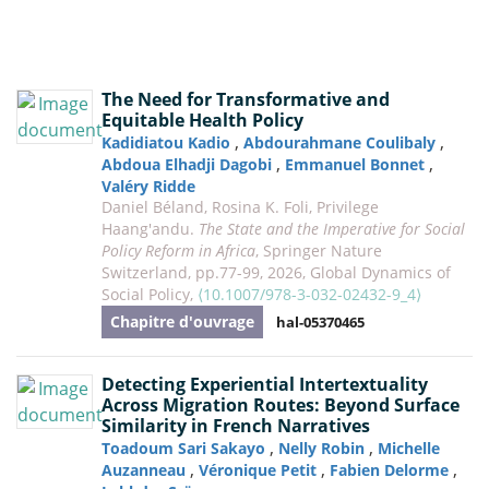
The Need for Transformative and
Equitable Health Policy
,
,
Kadidiatou Kadio
Abdourahmane Coulibaly
,
,
Abdoua Elhadji Dagobi
Emmanuel Bonnet
Valéry Ridde
Daniel Béland, Rosina K. Foli, Privilege
Haang'andu.
The State and the Imperative for Social
Policy Reform in Africa
, Springer Nature
Switzerland, pp.77-99, 2026, Global Dynamics of
Social Policy,
⟨10.1007/978-3-032-02432-9_4⟩
Chapitre d'ouvrage
hal-05370465
Detecting Experiential Intertextuality
Across Migration Routes: Beyond Surface
Similarity in French Narratives
,
,
Toadoum Sari Sakayo
Nelly Robin
Michelle
,
,
,
Auzanneau
Véronique Petit
Fabien Delorme