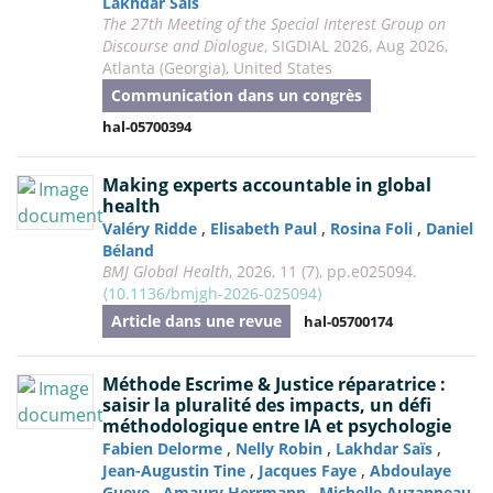
Lakhdar Saïs
The 27th Meeting of the Special Interest Group on
Discourse and Dialogue
, SIGDIAL 2026, Aug 2026,
Atlanta (Georgia), United States
Communication dans un congrès
hal-05700394
Making experts accountable in global
health
,
,
,
Valéry Ridde
Elisabeth Paul
Rosina Foli
Daniel
Béland
BMJ Global Health
, 2026, 11 (7), pp.e025094.
⟨10.1136/bmjgh-2026-025094⟩
Article dans une revue
hal-05700174
Méthode Escrime & Justice réparatrice :
saisir la pluralité des impacts, un défi
méthodologique entre IA et psychologie
,
,
,
Fabien Delorme
Nelly Robin
Lakhdar Saïs
,
,
Jean-Augustin Tine
Jacques Faye
Abdoulaye
,
,
Gueye
Amaury Herrmann
Michelle Auzanneau