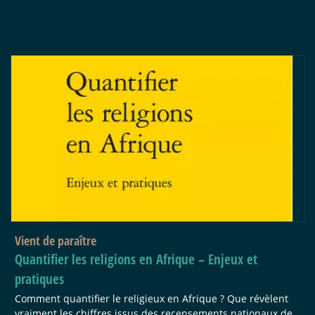
Vient de paraître
Quantifier les religions en Afrique – Enjeux et
pratiques
Comment quantifier le religieux en Afrique ? Que révèlent
vraiment les chiffres issus des recensements nationaux de