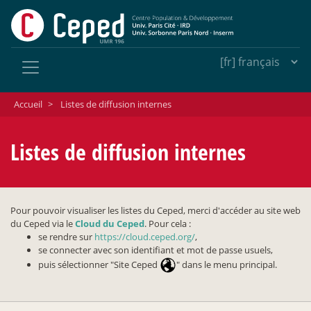
Accueil
>
Listes de diffusion internes
Listes de diffusion internes
Pour pouvoir visualiser les listes du Ceped, merci d'accéder au site web
du Ceped via le
Cloud du Ceped
. Pour cela :
se rendre sur
https://cloud.ceped.org/
,
se connecter avec son identifiant et mot de passe usuels,
puis sélectionner "Site Ceped
" dans le menu principal.