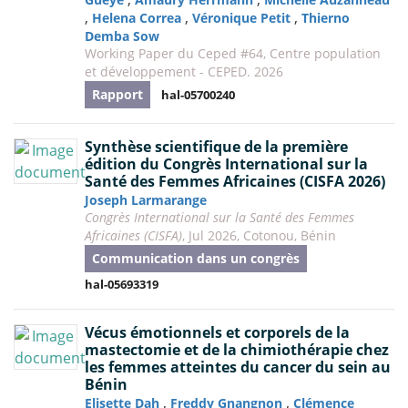
,
,
,
Helena Correa
Véronique Petit
Thierno
Demba Sow
Working Paper du Ceped #64, Centre population
et développement - CEPED. 2026
Rapport
hal-05700240
Synthèse scientifique de la première
édition du Congrès International sur la
Santé des Femmes Africaines (CISFA 2026)
Joseph Larmarange
Congrès International sur la Santé des Femmes
Africaines (CISFA)
, Jul 2026, Cotonou, Bénin
Communication dans un congrès
hal-05693319
Vécus émotionnels et corporels de la
mastectomie et de la chimiothérapie chez
les femmes atteintes du cancer du sein au
Bénin
,
,
Elisette Dah
Freddy Gnangnon
Clémence