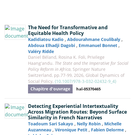
The Need for Transformative and
Equitable Health Policy
,
,
Kadidiatou Kadio
Abdourahmane Coulibaly
,
,
Abdoua Elhadji Dagobi
Emmanuel Bonnet
Valéry Ridde
Daniel Béland, Rosina K. Foli, Privilege
Haang'andu.
The State and the Imperative for Social
Policy Reform in Africa
, Springer Nature
Switzerland, pp.77-99, 2026, Global Dynamics of
Social Policy,
⟨10.1007/978-3-032-02432-9_4⟩
Chapitre d'ouvrage
hal-05370465
Detecting Experiential Intertextuality
Across Migration Routes: Beyond Surface
Similarity in French Narratives
,
,
Toadoum Sari Sakayo
Nelly Robin
Michelle
,
,
,
Auzanneau
Véronique Petit
Fabien Delorme