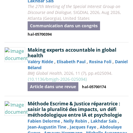
Lakhdar Saïs
The 27th Meeting of the Special Interest Group on
Discourse and Dialogue
, SIGDIAL 2026, Aug 2026,
Atlanta (Georgia), United States
Communication dans un congrès
hal-05700394
Making experts accountable in global
health
,
,
,
Valéry Ridde
Elisabeth Paul
Rosina Foli
Daniel
Béland
BMJ Global Health
, 2026, 11 (7), pp.e025094.
⟨10.1136/bmjgh-2026-025094⟩
Article dans une revue
hal-05700174
Méthode Escrime & Justice réparatrice :
saisir la pluralité des impacts, un défi
méthodologique entre IA et psychologie
,
,
,
Fabien Delorme
Nelly Robin
Lakhdar Saïs
,
,
Jean-Augustin Tine
Jacques Faye
Abdoulaye
,
,
Gueye
Amaury Herrmann
Michelle Auzanneau