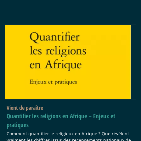
Vient de paraître
Quantifier les religions en Afrique – Enjeux et
pratiques
Comment quantifier le religieux en Afrique ? Que révèlent
vraiment les chiffres issus des recensements nationaux de